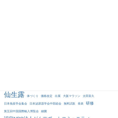
お知らせ「がんを正しく知り
アガリクス茸仙生露（せんせ
がん対策を学ぶ研修2025」
いろ）ご利用者の【声】を更
11/15～11/16開催【弊社協賛
新しました。
企画】
2025年7月9日
2025年10月20日
タグクラウド
アガリクス
Agaricus
julius
がんサポートコミュニティー
アガリクス茸
インタビュー
ウィルス
カラダづくり
コロナウイルス
サポート
チャリティー活動
プレゼント
ペイシェント・アクティブ・フォーラム
ユリウス
リカメンプラス
上海
仙生露
体づくり
価格改定
出展
大阪マラソン
太田富久
研修
日本免疫学会集会
日本泌尿器学会中部総会
無料試飲
発表
第五回中国国際輸入博覧会
細菌