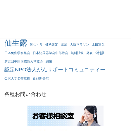
アガリクス
Agaricus
julius
がんサポートコミュニティー
アガリクス茸
インタビュー
ウィルス
カラダづくり
コロナウイルス
サポート
チャリティー活動
プレゼント
ペイシェント・アクティブ・フォーラム
ユリウス
リカメンプラス
上海
仙生露
体づくり
価格改定
出展
大阪マラソン
太田富久
研修
日本免疫学会集会
日本泌尿器学会中部総会
無料試飲
発表
第五回中国国際輸入博覧会
細菌
認定NPO法人がんサポートコミュニティー
金沢大学名誉教授
食品開発展
各種お問い合わせ