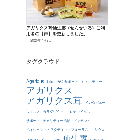
アガリクス茸仙生露（せんせいろ）ご利
用者の【声】を更新しました。
2025年7月9日
タグクラウド
Agaricus
julius
がんサポートコミュニティー
アガリクス
アガリクス茸
インタビュー
ウィルス
カラダづくり
コロナウイルス
サポート
チャリティー活動
プレゼント
ペイシェント・アクティブ・フォーラム
ユリウス
仙生露