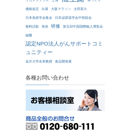
リカメンプラス
上海
体づくり
価格改定
出展
大阪マラソン
太田富久
日本免疫学会集会
日本泌尿器学会中部総会
研修
無料試飲
発表
第五回中国国際輸入博覧会
細菌
認定NPO法人がんサポートコミ
ュニティー
金沢大学名誉教授
食品開発展
各種お問い合わせ