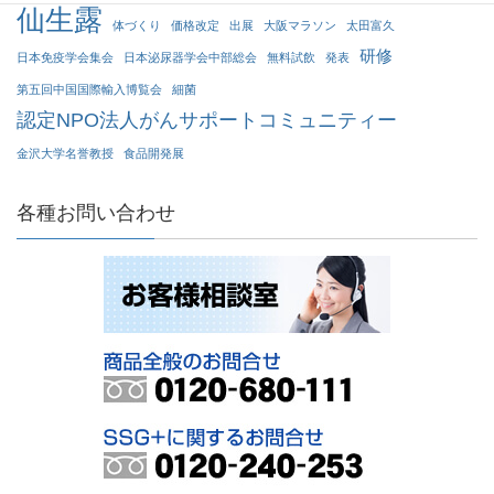
仙生露
体づくり
価格改定
出展
大阪マラソン
太田富久
研修
日本免疫学会集会
日本泌尿器学会中部総会
無料試飲
発表
第五回中国国際輸入博覧会
細菌
認定NPO法人がんサポートコミュニティー
金沢大学名誉教授
食品開発展
各種お問い合わせ