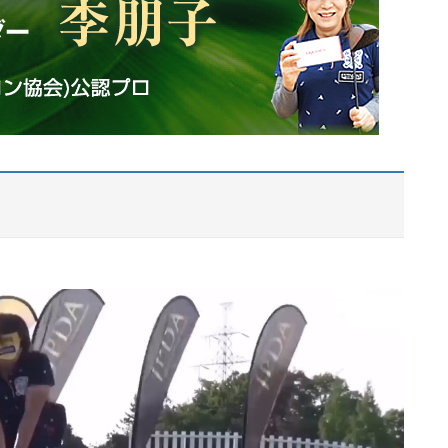
動
画
プ
レ
ー
ヤ
ー