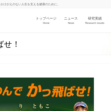
。かけがえのない人生を支える健康のために。
トップページ
ニュース
研究実績
Home
News
Research results
ばせ！